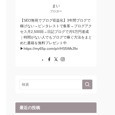
まい
ブロガー
【SEO無視でブログ収益化】3年間ブログで
稼げない→ピンタレストで集客→ブログアク
セス月2,500回→日記ブログで月5万円達成
｜時間がない人でもブログで稼ぐ方法をまと
めた書籍を無料プレゼント中
▶︎https://my65p.com/p/r/HS5WkJ9x
最近の投稿