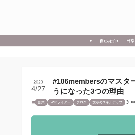
自己紹介
日常
#106membersのマ
2023
4/27
うになった3つの理由
Ja
副業
Webライター
ブログ
文章のスキルアップ