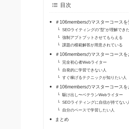
目次
＃106membersのマスターコー
SEOライティングの”型”が理解でき
強制アプトプットさせてもらえる
課題の模範解答が用意されている
＃106membersのマスターコー
完全初心者Webライター
自発的に学習できない人
すぐ稼げるテクニックが知りたい人
＃106membersのマスターコース
駆け出し〜ベテランWebライター
SEOライティングに自信が持てない
自分のペースで学習したい人
まとめ