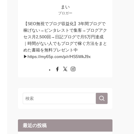
まい
ブロガー
【SEO無視でブログ収益化】3年間ブログで
稼げない→ピンタレストで集客→ブログアク
セス月2,500回→日記ブログで月5万円達成
｜時間がない人でもブログで稼ぐ方法をまと
めた書籍を無料プレゼント中
▶︎https://my65p.com/p/r/HS5WkJ9x
最近の投稿