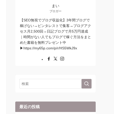
まい
ブロガー
【SEO無視でブログ収益化】3年間ブログで
稼げない→ピンタレストで集客→ブログアク
セス月2,500回→日記ブログで月5万円達成
｜時間がない人でもブログで稼ぐ方法をまと
めた書籍を無料プレゼント中
▶︎https://my65p.com/p/r/HS5WkJ9x
最近の投稿