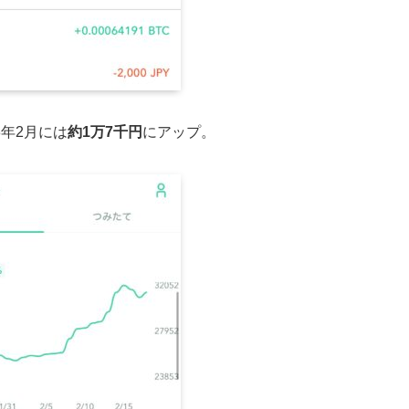
3年2月には
約1万7千円
にアップ。