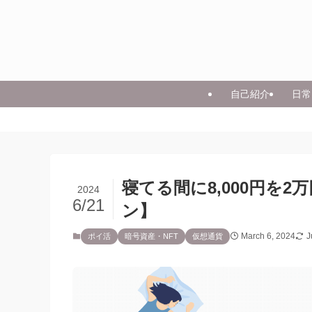
自己紹介
日常
寝てる間に8,000円を
2024
6/21
ン】
March 6, 2024
J
ポイ活
暗号資産・NFT
仮想通貨