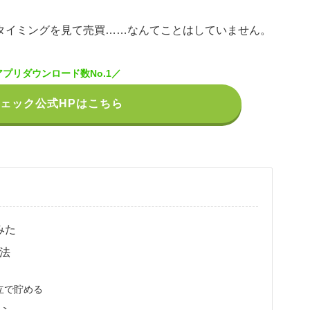
タイミングを見て売買……なんてことはしていません。
アプリダウンロード数No.1／
ェック公式HPはこちら
みた
法
立で貯める