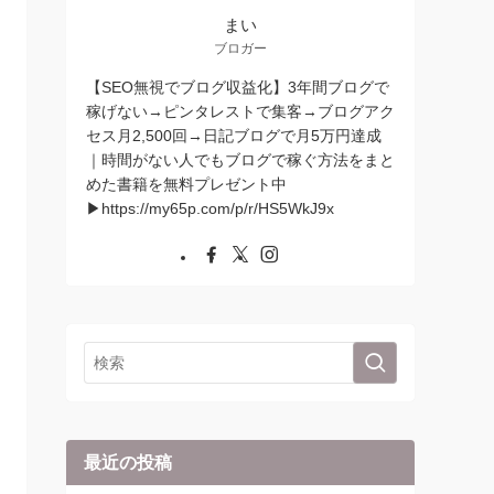
まい
ブロガー
【SEO無視でブログ収益化】3年間ブログで
稼げない→ピンタレストで集客→ブログアク
セス月2,500回→日記ブログで月5万円達成
｜時間がない人でもブログで稼ぐ方法をまと
めた書籍を無料プレゼント中
▶︎https://my65p.com/p/r/HS5WkJ9x
最近の投稿