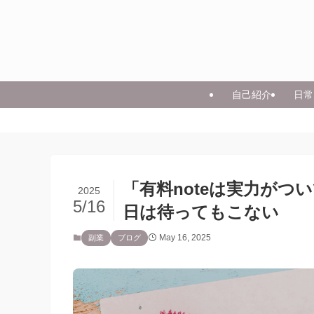
自己紹介
日常
「有料noteは実力が
2025
5/16
日は待ってもこない
May 16, 2025
副業
ブログ