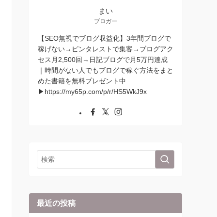
まい
ブロガー
【SEO無視でブログ収益化】3年間ブログで
稼げない→ピンタレストで集客→ブログアク
セス月2,500回→日記ブログで月5万円達成
｜時間がない人でもブログで稼ぐ方法をまと
めた書籍を無料プレゼント中
▶︎https://my65p.com/p/r/HS5WkJ9x
最近の投稿