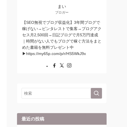
まい
ブロガー
【SEO無視でブログ収益化】3年間ブログで
稼げない→ピンタレストで集客→ブログアク
セス月2,500回→日記ブログで月5万円達成
｜時間がない人でもブログで稼ぐ方法をまと
めた書籍を無料プレゼント中
▶︎https://my65p.com/p/r/HS5WkJ9x
最近の投稿